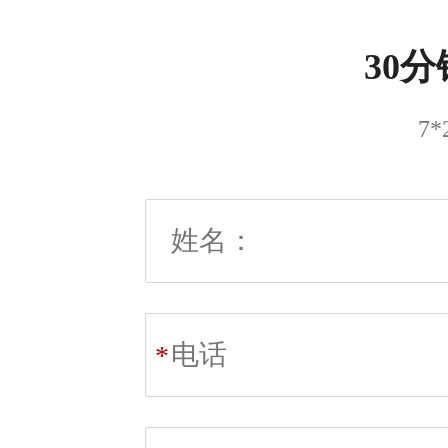
30
7
*